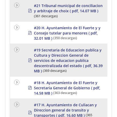
#21 Tribunal municipal de conciliacion
p
y arbitraje de choix
( pdf, 14.07 MB )
d
(361 descargas)
f
#20 H. Ayuntamiento de El Fuerte y y
p
Consejo tutelar para menores
( pdf,
d
32.01 MB )
(350 descargas)
f
#19 Secretaria de Educacion publica y
Cultura y Direccion General de
p
servicios de educacion publica
d
descentralizada del estado
( pdf, 36.39
f
MB )
(369 descargas)
#18 H. Ayuntamiento de El Fuerte y
p
Secretaria General de Gobierno
( pdf,
d
14.58 MB )
(363 descargas)
f
#17 H. Ayuntamiento de Culiacan y
Direccion general de transito y
p
transportes
( pdf, 16.60 MB )
(365
d