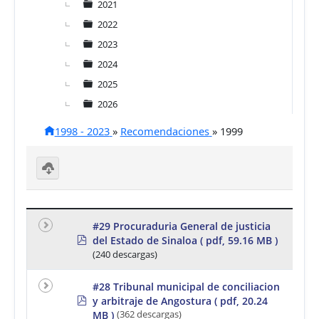
2021
2022
2023
2024
2025
2026
1998 - 2023
»
Recomendaciones
»
1999
D
o
w
nl
#29 Procuraduria General de justicia
o
p
del Estado de Sinaloa
( pdf, 59.16 MB )
a
d
d
(240 descargas)
f
se
le
#28 Tribunal municipal de conciliacion
ct
p
e
y arbitraje de Angostura
( pdf, 20.24
d
d
MB )
(362 descargas)