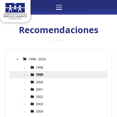
Ir
Menú
al
contenido
Recomendaciones
1998 - 2023
▼
1998
1999
2000
2001
2002
2003
2004