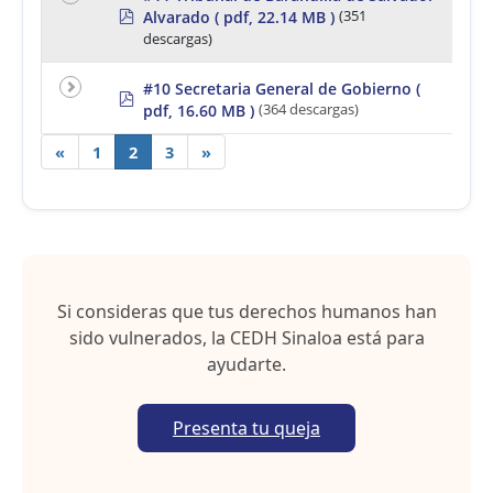
p
Alvarado
( pdf, 22.14 MB )
(351
d
descargas)
f
#10 Secretaria General de Gobierno
(
p
pdf, 16.60 MB )
(364 descargas)
d
f
«
1
2
3
»
Si consideras que tus derechos humanos han
sido vulnerados, la CEDH Sinaloa está para
ayudarte.
Presenta tu queja