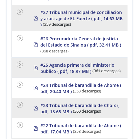
f
#27 Tribunal municipal de conciliacion
p
y arbitraje de EL Fuerte
( pdf, 14.63 MB
d
)
(359 descargas)
f
#26 Procuraduria General de justicia
p
del Estado de Sinaloa
( pdf, 32.41 MB )
d
(368 descargas)
f
#25 Agencia primera del ministerio
p
publico
( pdf, 18.97 MB )
(361 descargas)
d
f
#24 Tribunal de barandilla de Ahome
(
p
pdf, 20.40 MB )
(353 descargas)
d
f
#23 Tribunal de barandilla de Choix
(
p
pdf, 15.65 MB )
(360 descargas)
d
f
#22 Tribunal de barandilla de Ahome
(
p
pdf, 17.04 MB )
(358 descargas)
d
f