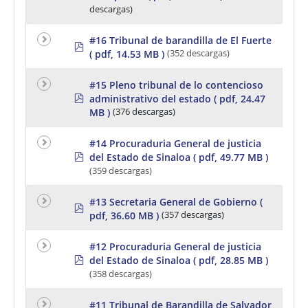
f
descargas)
#16 Tribunal de barandilla de El Fuerte
p
( pdf, 14.53 MB )
(352 descargas)
d
f
#15 Pleno tribunal de lo contencioso
p
administrativo del estado
( pdf, 24.47
d
MB )
(376 descargas)
f
#14 Procuraduria General de justicia
p
del Estado de Sinaloa
( pdf, 49.77 MB )
d
(359 descargas)
f
#13 Secretaria General de Gobierno
(
p
pdf, 36.60 MB )
(357 descargas)
d
f
#12 Procuraduria General de justicia
p
del Estado de Sinaloa
( pdf, 28.85 MB )
d
(358 descargas)
f
#11 Tribunal de Barandilla de Salvador