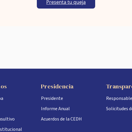
Presenta tu queja
nos
Presidencia
Transpar
oa
Presidente
Responsabl
Informe Anual
Solicitudes 
sultivo
Acuerdos de la CEDH
stitucional