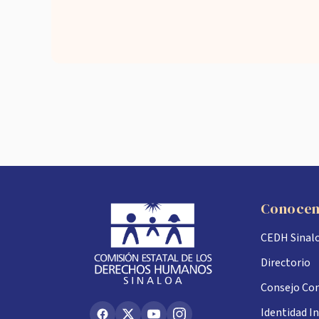
Conoce
CEDH Sinal
Directorio
Consejo Con
Identidad In