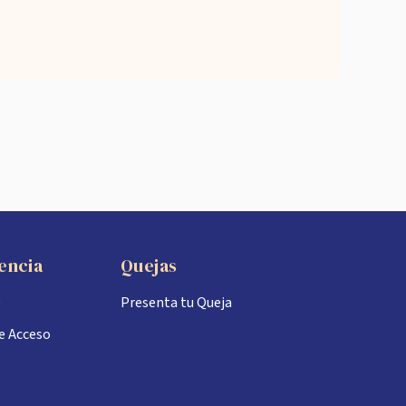
encia
Quejas
e
Presenta tu Queja
de Acceso