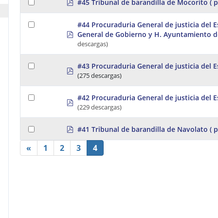
p
#45 Tribunal de barandilla de Mocorito
( 
d
f
#44 Procuraduria General de justicia del E
p
General de Gobierno y H. Ayuntamiento 
d
descargas)
f
#43 Procuraduria General de justicia del 
p
(275 descargas)
d
f
#42 Procuraduria General de justicia del 
p
(229 descargas)
d
f
p
#41 Tribunal de barandilla de Navolato
( 
d
f
«
1
2
3
4