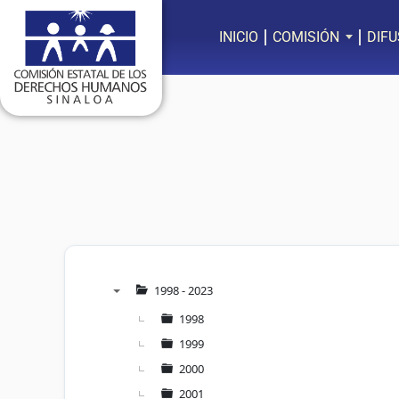
Ir
al
INICIO
COMISIÓN
DIFU
contenido
1998 - 2023
▼
1998
1999
2000
2001