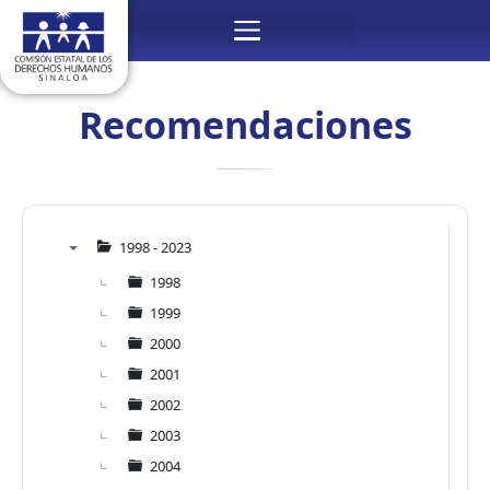
Ir
Menú
al
contenido
Recomendaciones
1998 - 2023
▼
1998
1999
2000
2001
2002
2003
2004