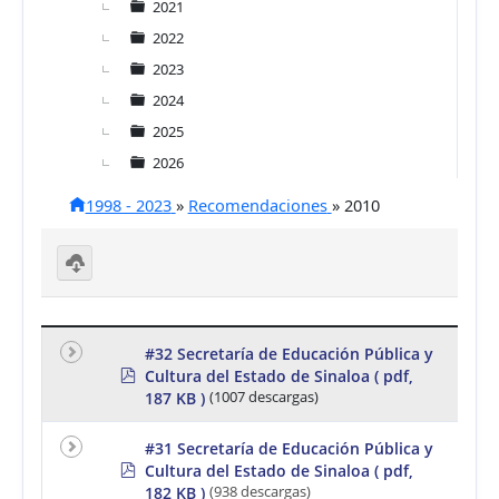
2021
2022
2023
2024
2025
2026
1998 - 2023
»
Recomendaciones
»
2010
D
o
w
nl
#32 Secretaría de Educación Pública y
o
p
Cultura del Estado de Sinaloa
( pdf,
a
d
d
187 KB )
(1007 descargas)
f
se
le
#31 Secretaría de Educación Pública y
ct
p
e
Cultura del Estado de Sinaloa
( pdf,
d
d
182 KB )
(938 descargas)