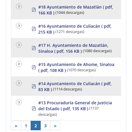
#18 Ayuntamiento de Mazatlán
( pdf,
p
166 KB )
(1044 descargas)
d
f
#16 Ayuntamiento de Culiacán
( pdf,
p
215 KB )
(1271 descargas)
d
f
#17 H. Ayuntamiento de Mazatlán,
p
Sinaloa
( pdf, 156 KB )
(1080 descargas)
d
f
#15 Ayuntamiento de Ahome, Sinaloa
p
( pdf, 108 KB )
(1070 descargas)
d
f
#14 Ayuntamiento de Culiacán
( pdf,
p
83 KB )
(1114 descargas)
d
f
#13 Procuraduría General de Justicia
p
del Estado
( pdf, 135 KB )
(1137
d
descargas)
f
«
1
2
3
»