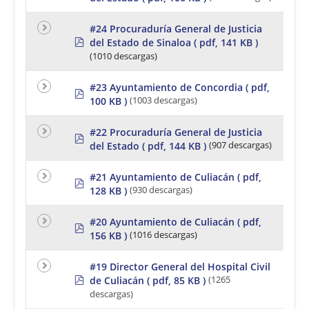
f
#24 Procuraduría General de Justicia
p
del Estado de Sinaloa
( pdf, 141 KB )
d
(1010 descargas)
f
#23 Ayuntamiento de Concordia
( pdf,
p
100 KB )
(1003 descargas)
d
f
#22 Procuraduría General de Justicia
p
del Estado
( pdf, 144 KB )
(907 descargas)
d
f
#21 Ayuntamiento de Culiacán
( pdf,
p
128 KB )
(930 descargas)
d
f
#20 Ayuntamiento de Culiacán
( pdf,
p
156 KB )
(1016 descargas)
d
f
#19 Director General del Hospital Civil
p
de Culiacán
( pdf, 85 KB )
(1265
d
descargas)
f