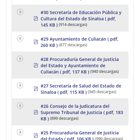
f
#30 Secretaría de Educación Pública y
p
Cultura del Estado de Sinaloa
( pdf,
d
145 KB )
(914 descargas)
f
#29 Ayuntamiento de Culiacán
( pdf,
p
260 KB )
(877 descargas)
d
f
#28 Procuraduría General de Justicia
p
del Estado y Ayuntamiento de
d
Culiacán
( pdf, 137 KB )
(940 descargas)
f
#27 Secretaría de Salud del Estado de
p
Sinaloa
( pdf, 115 KB )
(945 descargas)
d
f
#26 Consejo de la Judicatura del
p
Supremo Tribunal de Justicia
( pdf, 183
d
KB )
(899 descargas)
f
#25 Procuraduría General de Justicia
p
del Estado
( pdf, 106 KB )
(996 descargas)
d