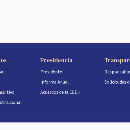
nos
Presidencia
Transpar
oa
Presidente
Responsabl
Informe Anual
Solicitudes 
sultivo
Acuerdos de la CEDH
stitucional
No. 566 sur, esq. con Ignacio Ramírez Col. Miguel Alemán, C.P. 80200, Culia