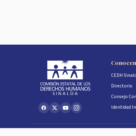
Conoce
CEDH Sinal
Directorio
Consejo Con
Identidad In
Ruperto L. Paliza 