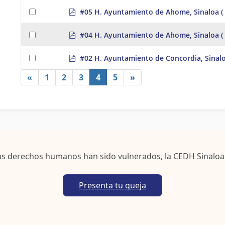
p
#05 H. Ayuntamiento de Ahome, Sinaloa
(
d
f
p
#04 H. Ayuntamiento de Ahome, Sinaloa
(
d
f
p
#02 H. Ayuntamiento de Concordia, Sinal
d
f
«
1
2
3
4
5
»
us derechos humanos han sido vulnerados, la CEDH Sinaloa
Presenta tu queja