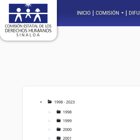
Ir
al
INICIO
COMISIÓN
DIFU
contenido
1998 - 2023
▼
1998
1999
2000
2001