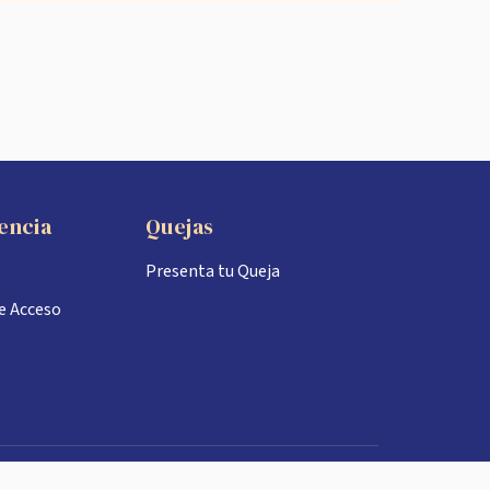
encia
Quejas
e
Presenta tu Queja
de Acceso
cán, Sinaloa.