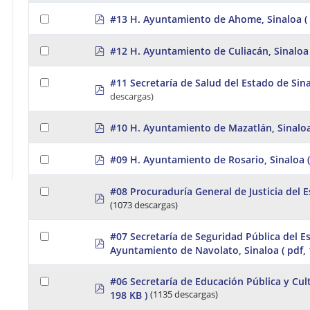
f
p
#13 H. Ayuntamiento de Ahome, Sinaloa
(
d
f
p
#12 H. Ayuntamiento de Culiacán, Sinaloa
d
f
#11 Secretaría de Salud del Estado de Sin
p
descargas)
d
f
p
#10 H. Ayuntamiento de Mazatlán, Sinalo
d
f
p
#09 H. Ayuntamiento de Rosario, Sinaloa
d
f
#08 Procuraduría General de Justicia del 
p
(1073 descargas)
d
f
#07 Secretaría de Seguridad Pública del E
p
Ayuntamiento de Navolato, Sinaloa
( pdf,
d
f
#06 Secretaría de Educación Pública y Cul
p
198 KB )
(1135 descargas)
d
f