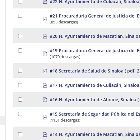
p
#22 H. Ayuntamiento de Culiacán, Sinaloa
d
f
#21 Procuraduría General de Justicia del 
p
(853 descargas)
d
f
p
#20 H. Ayuntamiento de Mazatlán, Sinalo
d
f
#19 Procuraduría General de Justicia del 
p
(1070 descargas)
d
f
p
#18 Secretaría de Salud de Sinaloa
( pdf, 
d
f
p
#17 H. Ayuntamiento de Culiacán, Sinaloa
d
f
p
#16 H. Ayuntamiento de Ahome, Sinaloa
(
d
f
#15 Secretaría de Seguridad Pública del E
p
(1131 descargas)
d
f
p
#14 H. Ayuntamiento de Mazatlán, Sinalo
d