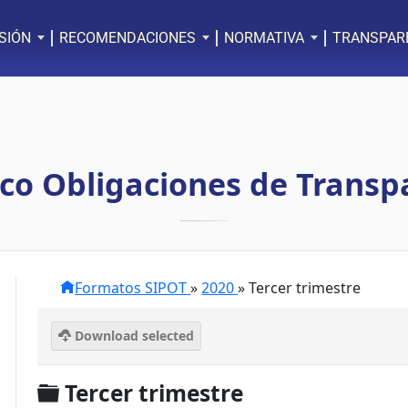
SIÓN
RECOMENDACIONES
NORMATIVA
TRANSPAR
ico Obligaciones de Transp
Formatos SIPOT
»
2020
»
Tercer trimestre
Download selected
C
Tercer trimestre