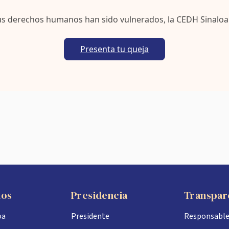
us derechos humanos han sido vulnerados, la CEDH Sinaloa
Presenta tu queja
nos
Presidencia
Transpar
oa
Presidente
Responsabl