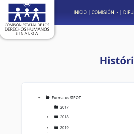
Ir
al
INICIO
COMISIÓN
DIFU
contenido
Histór
Formatos SIPOT
▼
2017
2018
►
2019