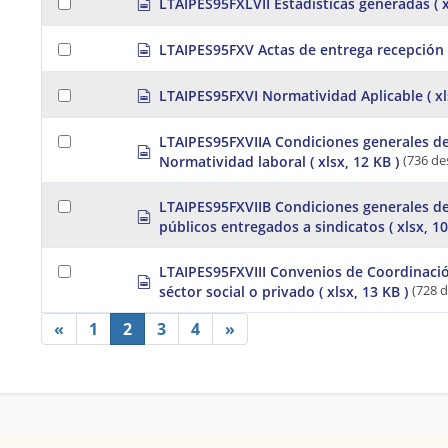
LTAIPES95FXLVII Estadisticas generadas
( 
e
e
s
p
a
t
h
r
d
e
s
LTAIPES95FXV Actas de entrega recepción
e
s
e
p
a
h
t
r
d
e
s
LTAIPES95FXVI Normatividad Aplicable
( x
e
s
e
p
a
h
t
r
d
e
LTAIPES95FXVIIA Condiciones generales de
e
s
s
e
a
Normatividad laboral
( xlsx, 12 KB )
(736 de
h
p
t
d
e
r
s
e
e
LTAIPES95FXVIIB Condiciones generales de
h
s
t
a
públicos entregados a sindicatos
( xlsx, 1
e
p
d
e
r
s
t
e
h
LTAIPES95FXVIII Convenios de Coordinació
s
a
e
séctor social o privado
( xlsx, 13 KB )
(728 
p
d
e
r
s
t
«
1
2
3
4
»
e
h
a
e
d
e
s
t
h
e
e
t