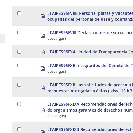
a
r
LTAIPES95FVIIB Personal plazas y vacantes
s
ocupadas del personal de base y confianz
p
p
r
e
e
LTAIPES95FVIII Declaraciones de situación
s
a
t
descargas)
p
d
r
s
a
e
h
s
LTAIPES95FXA Unidad de Transparencia
( 
a
e
p
d
e
r
s
t
LTAIPES95FXB Integrantes del Comité de 
e
s
h
a
descargas)
p
e
d
r
e
s
e
t
LTAIPES95FXII Las solicitudes de acceso a 
h
s
a
respuestas otorgadas a éstas
( xlsx, 15 KB 
e
p
d
e
r
s
t
e
h
LTAIPES95FXIXA Recomendaciones derec
a
e
s
de organismos garantes de derechos hu
d
e
p
descargas)
s
t
r
h
e
e
a
LTAIPES95FXIXB Recomendaciones derech
s
e