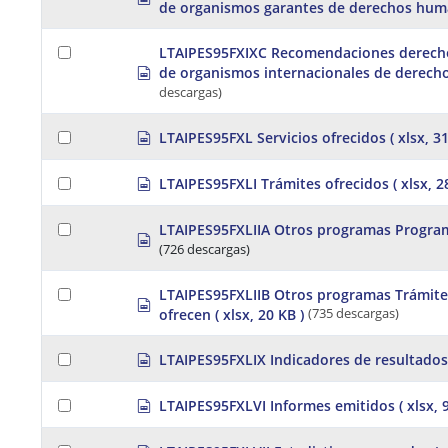
d
de organismos garantes de derechos hu
p
t
s
r
h
e
LTAIPES95FXIXC Recomendaciones derec
e
a
s
e
de organismos internacionales de derec
d
p
t
descargas)
s
r
h
e
e
s
a
LTAIPES95FXL Servicios ofrecidos
( xlsx, 3
e
p
d
t
r
s
s
LTAIPES95FXLI Trámites ofrecidos
( xlsx, 2
e
h
p
a
e
r
d
e
LTAIPES95FXLIIA Otros programas Progra
e
s
s
t
a
(726 descargas)
h
p
d
e
r
s
e
e
LTAIPES95FXLIIB Otros programas Trámite
h
s
t
a
ofrecen
( xlsx, 20 KB )
(735 descargas)
e
p
d
e
r
s
t
e
h
s
LTAIPES95FXLIX Indicadores de resultado
a
e
p
d
e
r
s
s
t
LTAIPES95FXLVI Informes emitidos
( xlsx, 
e
p
h
a
r
e
d
s