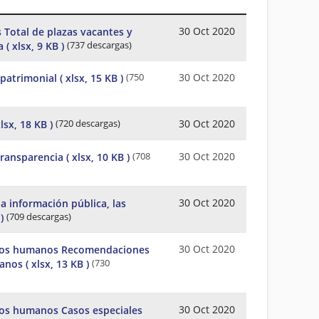
30 Oct 2020
 Total de plazas vacantes y
a
( xlsx, 9 KB )
(737 descargas)
30 Oct 2020
 patrimonial
( xlsx, 15 KB )
(750
30 Oct 2020
xlsx, 18 KB )
(720 descargas)
30 Oct 2020
Transparencia
( xlsx, 10 KB )
(708
30 Oct 2020
la información pública, las
)
(709 descargas)
30 Oct 2020
hos humanos Recomendaciones
manos
( xlsx, 13 KB )
(730
30 Oct 2020
os humanos Casos especiales