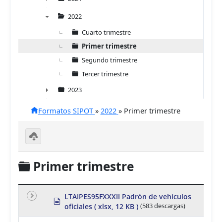
►
2022
▼
Cuarto trimestre
Primer trimestre
Segundo trimestre
Tercer trimestre
2023
►
Formatos SIPOT
»
2022
»
Primer trimestre
D
o
C
Primer trimestre
w
nl
a
o
a
r
d
LTAIPES95FXXXII Padrón de vehículos
s
se
oficiales
( xlsx, 12 KB )
(583 descargas)
p
p
le
r
ct