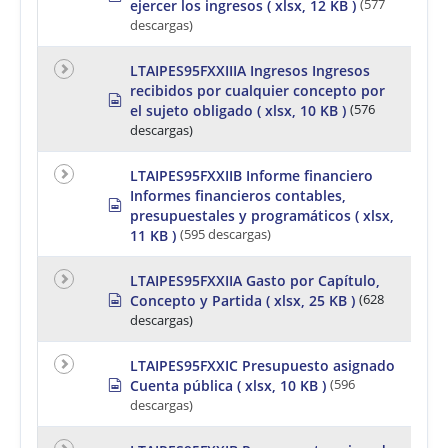
h
ejercer los ingresos
( xlsx, 12 KB )
(577
p
e
r
descargas)
e
e
t
a
LTAIPES95FXXIIIA Ingresos Ingresos
d
recibidos por cualquier concepto por
s
s
h
el sujeto obligado
( xlsx, 10 KB )
(576
p
e
r
descargas)
e
e
t
a
LTAIPES95FXXIIB Informe financiero
d
Informes financieros contables,
s
s
h
presupuestales y programáticos
( xlsx,
p
e
r
11 KB )
(595 descargas)
e
e
t
a
LTAIPES95FXXIIA Gasto por Capítulo,
d
s
Concepto y Partida
( xlsx, 25 KB )
(628
s
p
h
descargas)
r
e
e
e
a
LTAIPES95FXXIC Presupuesto asignado
t
d
s
Cuenta pública
( xlsx, 10 KB )
(596
s
p
descargas)
h
r
e
e