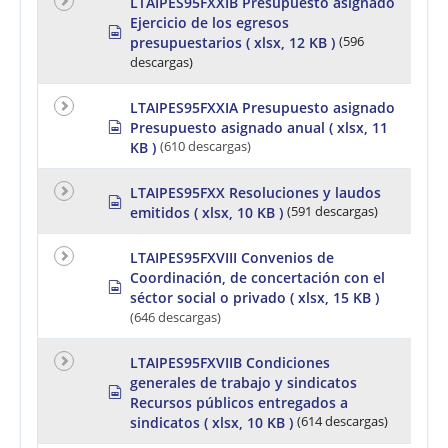
e
a
LTAIPES95FXXIB Presupuesto asignado
t
d
Ejercicio de los egresos
s
s
presupuestarios
( xlsx, 12 KB )
(596
p
h
r
descargas)
e
e
e
a
t
LTAIPES95FXXIA Presupuesto asignado
d
s
Presupuesto asignado anual
( xlsx, 11
s
p
h
KB )
(610 descargas)
r
e
e
e
a
LTAIPES95FXX Resoluciones y laudos
t
s
d
emitidos
( xlsx, 10 KB )
(591 descargas)
p
s
r
h
e
LTAIPES95FXVIII Convenios de
e
a
e
Coordinación, de concertación con el
d
s
t
séctor social o privado
( xlsx, 15 KB )
s
p
h
r
(646 descargas)
e
e
e
a
LTAIPES95FXVIIB Condiciones
t
d
generales de trabajo y sindicatos
s
s
h
Recursos públicos entregados a
p
e
r
sindicatos
( xlsx, 10 KB )
(614 descargas)
e
e