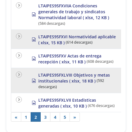
t
a
LTAIPES95FXVIIA Condiciones
d
generales de trabajo y sindicatos
s
s
h
Normatividad laboral
( xlsx, 12 KB )
p
e
r
(584 descargas)
e
e
t
a
LTAIPES95FXVI Normatividad aplicable
d
s
( xlsx, 15 KB )
(614 descargas)
s
p
h
r
e
e
LTAIPES95FXV Actas de entrega
s
e
a
recepción
( xlsx, 11 KB )
(608 descargas)
p
t
d
r
s
e
h
LTAIPES95FXLVIII Objetivos y metas
a
e
s
institucionales
( xlsx, 18 KB )
(592
d
e
p
descargas)
s
t
r
h
e
e
a
LTAIPES95FXLVII Estadisticas
s
e
d
generadas
( xlsx, 10 KB )
(676 descargas)
p
t
s
r
h
«
1
2
e
3
4
5
»
e
a
e
d
t
s