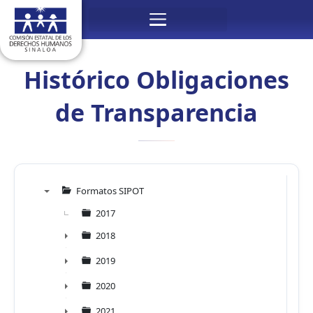
Ir
Menú
al
contenido
Histórico Obligaciones
de Transparencia
Formatos SIPOT
▼
2017
2018
►
2019
►
2020
►
2021