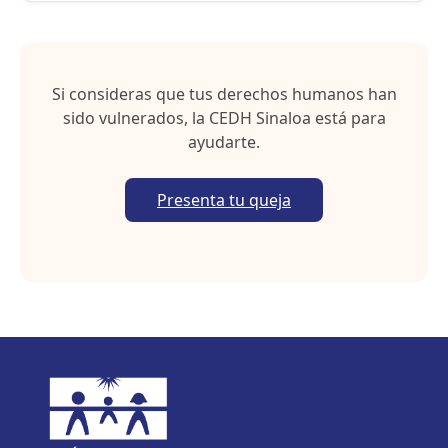
h
e
e
t
Si consideras que tus derechos humanos han
sido vulnerados, la CEDH Sinaloa está para
ayudarte.
Presenta tu queja