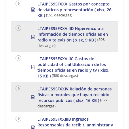
e
e
e
LTAIPES95FXXX Gastos por concepto
a
d
t
s
de viáticos y representación
( xlsx, 26
d
p
KB )
(595 descargas)
s
a
r
h
e
e
a
LTAIPES95FXXVIIID Hipervínculo a
e
d
información de tiempos oficiales en
t
s
s
radio y televisión
( xlsx, 9 KB )
(598
p
h
r
descargas)
e
e
e
a
t
LTAIPES95FXXVIIIC Gastos de
d
publicidad oficial Utilización de los
s
s
h
tiempos oficiales en radio y tv
( xlsx,
p
e
r
15 KB )
(580 descargas)
e
e
t
a
LTAIPES95FXXIV Relación de personas
d
físicas o morales que hayan recibido
s
s
h
recursos públicos
( xlsx, 16 KB )
(627
p
e
r
descargas)
e
e
t
a
LTAIPES95FXXIIIB Ingresos
d
Responsables de recibir, administrar y
s
s