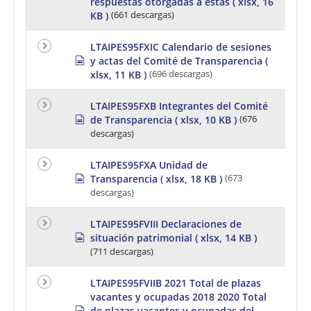
respuestas otorgadas a éstas
( xlsx, 16
p
e
r
KB )
(661 descargas)
e
e
t
a
LTAIPES95FXIC Calendario de sesiones
d
s
y actas del Comité de Transparencia
(
s
p
h
xlsx, 11 KB )
(696 descargas)
r
e
e
e
a
LTAIPES95FXB Integrantes del Comité
t
d
s
de Transparencia
( xlsx, 10 KB )
(676
s
p
descargas)
h
r
e
e
e
a
LTAIPES95FXA Unidad de
t
d
s
Transparencia
( xlsx, 18 KB )
(673
s
p
descargas)
h
r
e
e
e
a
LTAIPES95FVIII Declaraciones de
t
d
s
situación patrimonial
( xlsx, 14 KB )
s
p
(711 descargas)
h
r
e
e
e
a
LTAIPES95FVIIB 2021 Total de plazas
t
d
vacantes y ocupadas 2018 2020 Total
s
s
de plazas vacantes y ocupadas del