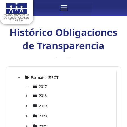
Ir
Menú
al
contenido
Histórico Obligaciones
de Transparencia
Formatos SIPOT
▼
2017
2018
►
2019
►
2020
►
2021