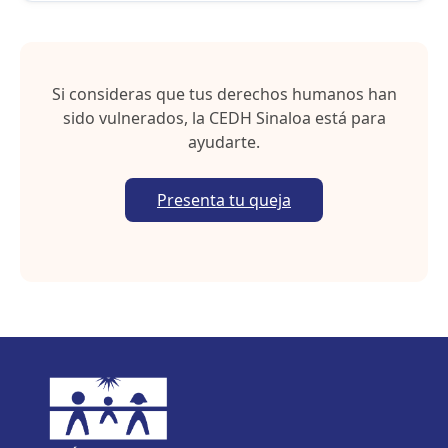
h
e
e
t
Si consideras que tus derechos humanos han
sido vulnerados, la CEDH Sinaloa está para
ayudarte.
Presenta tu queja