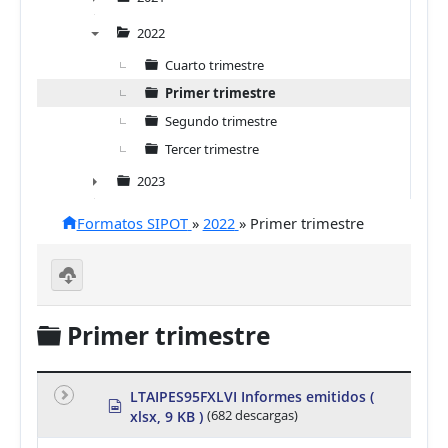
►
2022
▼
Cuarto trimestre
Primer trimestre
Segundo trimestre
Tercer trimestre
2023
►
Formatos SIPOT
»
2022
»
Primer trimestre
D
o
C
Primer trimestre
w
nl
a
o
a
r
d
LTAIPES95FXLVI Informes emitidos
(
s
se
xlsx, 9 KB )
(682 descargas)
p
p
le
r
ct