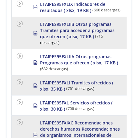
e
e
e
LTAIPES95FXLIX Indicadores de
s
a
d
t
resultados
( xlsx, 19 KB )
(666 descargas)
p
d
r
s
a
e
h
LTAIPES95FXLIIB Otros programas
a
e
Trámites para acceder a programas
d
s
e
que ofrecen
( xlsx, 17 KB )
(716
s
p
t
h
r
descargas)
e
e
e
a
LTAIPES95FXLIIA Otros programas
t
d
s
Programas que ofrecen
( xlsx, 17 KB )
s
p
h
(682 descargas)
r
e
e
e
a
LTAIPES95FXLI Trámites ofrecidos
(
t
s
d
xlsx, 35 KB )
(761 descargas)
p
s
r
h
e
LTAIPES95FXL Servicios ofrecidos
(
e
s
a
e
xlsx, 30 KB )
(706 descargas)
p
d
t
r
s
e
h
LTAIPES95FXIXC Recomendaciones
a
e
derechos humanos Recomendaciones
d
e
s
de organismos internacionales de
s
t