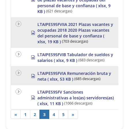
h
p
personal de base y confianza
( xlsx, 9
e
r
KB )
(621 descargas)
e
e
t
a
d
LTAIPES95FVIIA 2021 Plazas vacantes y
s
ocupadas 2018 2020 Plazas vacantes
s
h
del personal de base y confianza
(
p
e
r
xlsx, 19 KB )
(703 descargas)
e
e
t
a
LTAIPES95FVIB Tabulador de sueldos y
d
s
salarios
( xlsx, 9 KB )
(683 descargas)
s
p
h
r
e
e
LTAIPES95FVIA Remuneración bruta y
s
e
a
neta
( xlsx, 53 KB )
(685 descargas)
p
t
d
r
s
e
h
LTAIPES95FV Sanciones
a
e
s
administrativas a los(as) servidores(as)
d
e
p
( xlsx, 11 KB )
(1066 descargas)
s
t
r
h
e
«
1
2
e
3
4
5
»
a
e
d
t
s