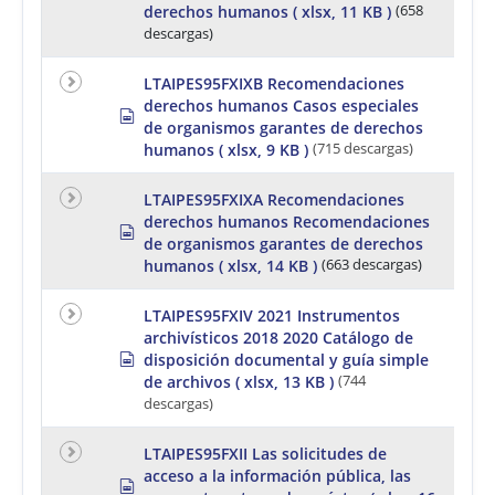
p
h
derechos humanos
( xlsx, 11 KB )
(658
r
e
descargas)
e
e
a
t
d
LTAIPES95FXIXB Recomendaciones
s
derechos humanos Casos especiales
s
h
de organismos garantes de derechos
p
e
r
humanos
( xlsx, 9 KB )
(715 descargas)
e
e
t
a
LTAIPES95FXIXA Recomendaciones
d
derechos humanos Recomendaciones
s
s
h
de organismos garantes de derechos
p
e
r
humanos
( xlsx, 14 KB )
(663 descargas)
e
e
t
a
LTAIPES95FXIV 2021 Instrumentos
d
archivísticos 2018 2020 Catálogo de
s
s
h
disposición documental y guía simple
p
e
de archivos
( xlsx, 13 KB )
(744
r
e
descargas)
e
t
a
d
LTAIPES95FXII Las solicitudes de
s
acceso a la información pública, las
s
h