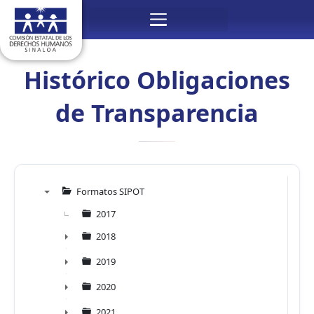
Ir
Menú
al
contenido
Histórico Obligaciones
de Transparencia
Formatos SIPOT
▼
2017
2018
►
2019
►
2020
►
2021