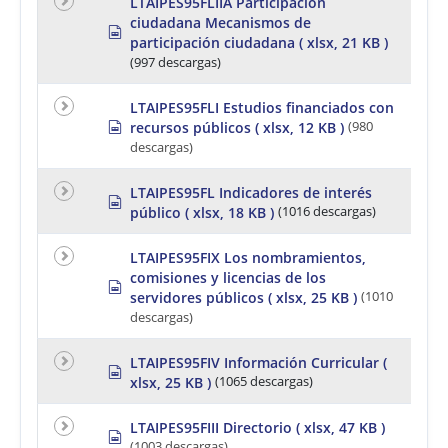
LTAIPES95FLIIA Participación
d
ciudadana Mecanismos de
s
s
h
participación ciudadana
( xlsx, 21 KB )
p
e
r
(997 descargas)
e
e
t
a
LTAIPES95FLI Estudios financiados con
d
s
recursos públicos
( xlsx, 12 KB )
(980
s
p
h
descargas)
r
e
e
e
a
LTAIPES95FL Indicadores de interés
t
s
d
público
( xlsx, 18 KB )
(1016 descargas)
p
s
r
h
e
LTAIPES95FIX Los nombramientos,
e
a
e
comisiones y licencias de los
d
s
t
servidores públicos
( xlsx, 25 KB )
(1010
s
p
h
r
descargas)
e
e
e
a
LTAIPES95FIV Información Curricular
(
t
d
s
xlsx, 25 KB )
(1065 descargas)
s
p
h
r
e
e
LTAIPES95FIII Directorio
( xlsx, 47 KB )
s
e
a
(1003 descargas)