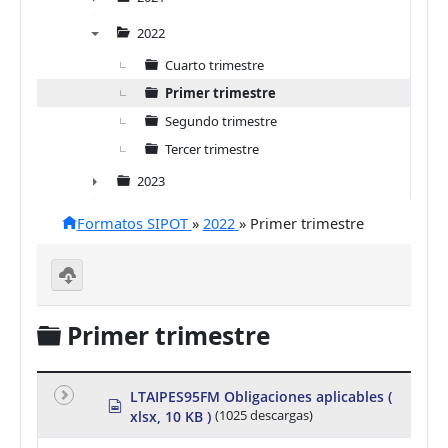
►
2022
▼
Cuarto trimestre
Primer trimestre
Segundo trimestre
Tercer trimestre
2023
►
Formatos SIPOT
»
2022
»
Primer trimestre
D
o
C
Primer trimestre
w
nl
a
o
a
r
d
LTAIPES95FM Obligaciones aplicables
(
s
se
xlsx, 10 KB )
(1025 descargas)
p
p
le
r
ct