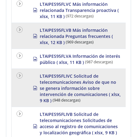
e
e
e
LTAIPES95FLVC Más información
a
d
t
s
relacionada Transparencia proactiva
(
d
p
xlsx, 11 KB )
(972 descargas)
s
a
r
h
e
e
a
LTAIPES95FLVB Más información
e
d
s
relacionada Preguntas frecuentes
(
t
s
p
xlsx, 12 KB )
(969 descargas)
h
r
e
e
e
a
LTAIPES95FLVA Información de interés
s
t
d
público
( xlsx, 11 KB )
(987 descargas)
p
s
r
h
e
LTAIPES95FLIVC Solicitud de
e
a
e
telecomunicaciones Aviso de que no
d
t
s
se genera información sobre
s
p
h
intervención de comunicaciones
( xlsx,
r
e
9 KB )
(948 descargas)
e
e
a
t
d
LTAIPES95FLIVB Solicitud de
s
telecomunicaciones Solicitudes de
h
s
acceso al registro de comunicaciones
e
p
y localización geográfica
( xlsx, 9 KB )
e
r