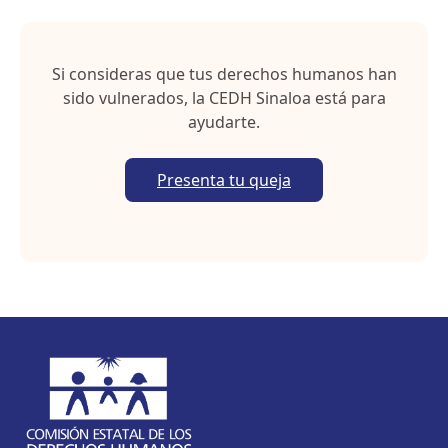
e
t
Si consideras que tus derechos humanos han
sido vulnerados, la CEDH Sinaloa está para
ayudarte.
Presenta tu queja