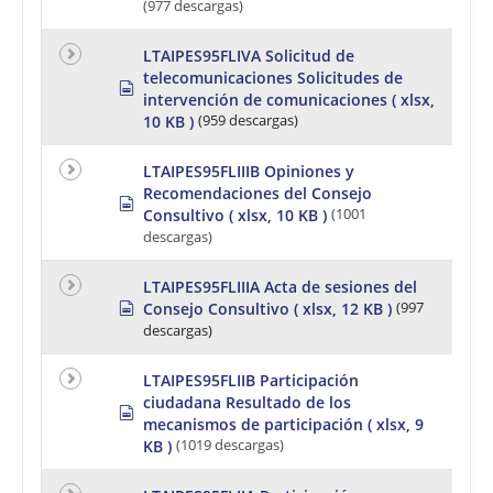
(977 descargas)
t
e
a
d
LTAIPES95FLIVA Solicitud de
s
telecomunicaciones Solicitudes de
s
h
intervención de comunicaciones
( xlsx,
p
e
r
10 KB )
(959 descargas)
e
e
t
a
LTAIPES95FLIIIB Opiniones y
d
Recomendaciones del Consejo
s
s
h
Consultivo
( xlsx, 10 KB )
(1001
p
e
r
descargas)
e
e
t
a
LTAIPES95FLIIIA Acta de sesiones del
d
s
Consejo Consultivo
( xlsx, 12 KB )
(997
s
p
h
descargas)
r
e
e
e
a
LTAIPES95FLIIB Participación
t
d
ciudadana Resultado de los
s
s
mecanismos de participación
( xlsx, 9
p
h
r
KB )
(1019 descargas)
e
e
e
a
t