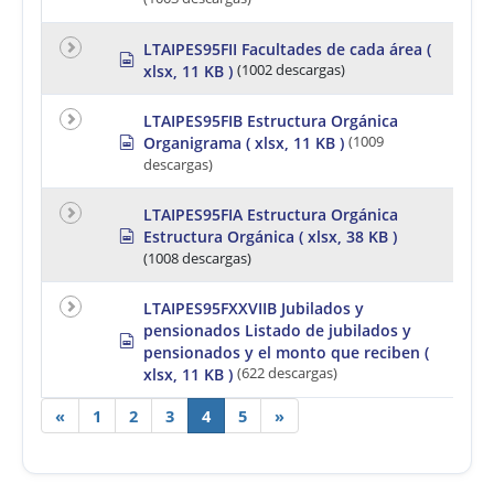
p
t
d
r
s
e
h
LTAIPES95FII Facultades de cada área
(
s
a
e
xlsx, 11 KB )
(1002 descargas)
p
d
e
r
s
t
e
h
LTAIPES95FIB Estructura Orgánica
a
e
s
Organigrama
( xlsx, 11 KB )
(1009
d
e
p
descargas)
s
t
r
h
e
e
a
LTAIPES95FIA Estructura Orgánica
e
d
s
Estructura Orgánica
( xlsx, 38 KB )
t
s
p
(1008 descargas)
h
r
e
e
e
a
LTAIPES95FXXVIIB Jubilados y
t
d
pensionados Listado de jubilados y
s
s
pensionados y el monto que reciben
(
p
h
r
xlsx, 11 KB )
(622 descargas)
e
e
e
a
«
1
2
3
4
5
»
t
d
s
h
e