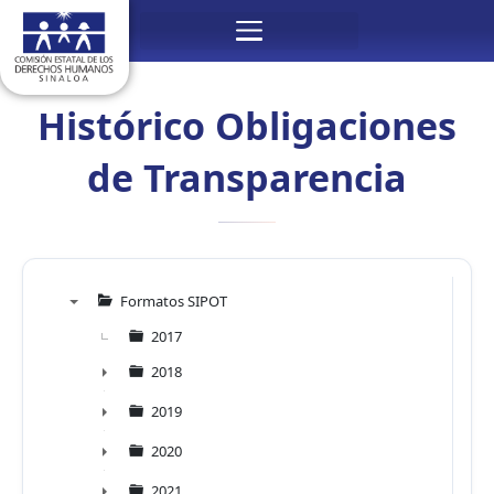
Ir
Menú
al
contenido
Histórico Obligaciones
de Transparencia
Formatos SIPOT
▼
2017
2018
►
2019
►
2020
►
2021