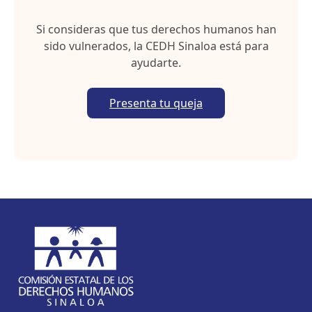
t
Si consideras que tus derechos humanos han
sido vulnerados, la CEDH Sinaloa está para
ayudarte.
Presenta tu queja