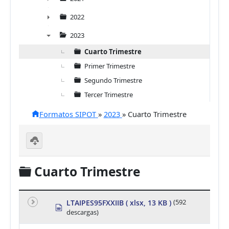
►
2022
►
2023
▼
Cuarto Trimestre
Primer Trimestre
Segundo Trimestre
Tercer Trimestre
Formatos SIPOT
»
2023
»
Cuarto Trimestre
D
o
C
Cuarto Trimestre
w
nl
a
o
a
r
d
LTAIPES95FXXIIB
( xlsx, 13 KB )
(592
s
se
descargas)
p
p
le
r
ct