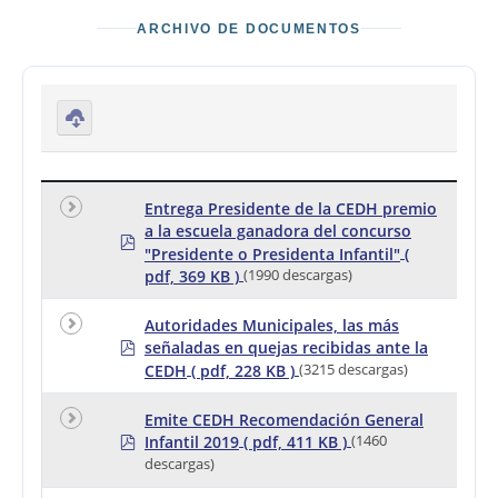
humanos
materia
colabora
de
ción en
ARCHIVO DE DOCUMENTOS
derechos
favor de
humanos
los
pueblos
indígena
s
D
o
w
nl
Entrega Presidente de la CEDH premio
o
a la escuela ganadora del concurso
a
p
d
"Presidente o Presidenta Infantil"
(
d
se
f
pdf, 369 KB )
(1990 descargas)
le
ct
e
Autoridades Municipales, las más
d
p
señaladas en quejas recibidas ante la
d
CEDH
( pdf, 228 KB )
(3215 descargas)
f
Emite CEDH Recomendación General
p
Infantil 2019
( pdf, 411 KB )
(1460
d
descargas)
f