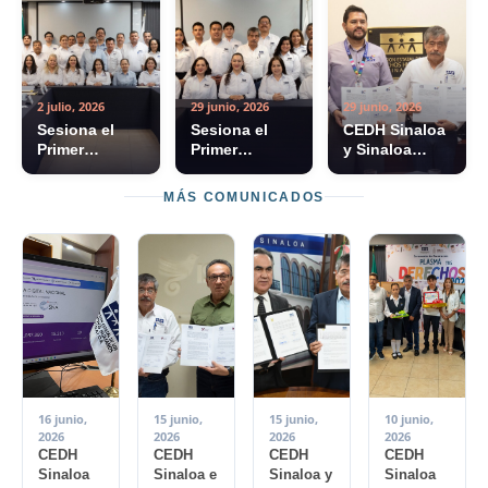
Mujeres A.C. firman
convenio
2 julio, 2026
29 junio, 2026
29 junio, 2026
Sesiona el
Sesiona el
CEDH Sinaloa
Primer
Primer
y Sinaloa
Colegio de
Colegio de
Incluyente
Visitadoras y
Promotoras y
A.C.
MÁS COMUNICADOS
Visitadores de
Promotores
fortalecen
la CEDH
Ejecutivos de
alianza con
Sinaloa 2026
la CEDH
un convenio
Sinaloa 2026
16 junio,
15 junio,
15 junio,
10 junio,
2026
2026
2026
2026
CEDH
CEDH
CEDH
CEDH
Sinaloa
Sinaloa e
Sinaloa y
Sinaloa