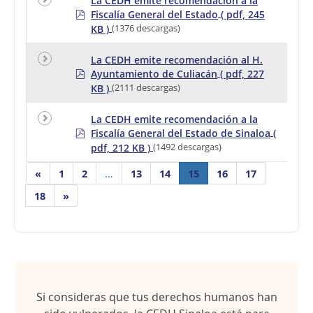
La CEDH emite recomendación a la
p
Fiscalía General del Estado
( pdf, 245
d
KB )
(1376 descargas)
f
La CEDH emite recomendación al H.
p
Ayuntamiento de Culiacán
( pdf, 227
d
KB )
(2111 descargas)
f
La CEDH emite recomendación a la
p
Fiscalía General del Estado de Sinaloa
(
d
pdf, 212 KB )
(1492 descargas)
f
«
1
2
…
13
14
15
16
17
18
»
Si consideras que tus derechos humanos han