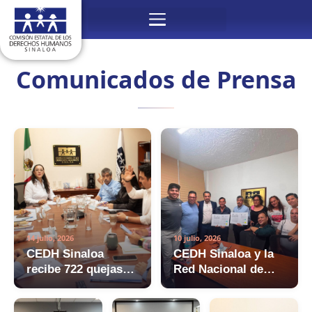
Ir
Menú
al
contenido
Comunicados de Prensa
14 julio, 2026
10 julio, 2026
CEDH Sinaloa
CEDH Sinaloa y la
recibe 722 quejas
Red Nacional de
en el 3er bimestre
Abogadas
del 2026
Defensoras de