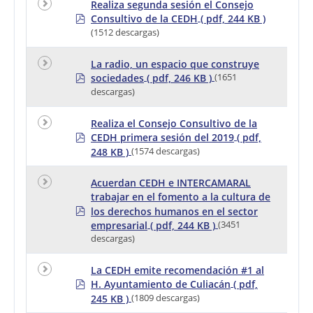
Realiza segunda sesión el Consejo
p
Consultivo de la CEDH
( pdf, 244 KB )
d
(1512 descargas)
f
La radio, un espacio que construye
p
sociedades
( pdf, 246 KB )
(1651
d
descargas)
f
Realiza el Consejo Consultivo de la
p
CEDH primera sesión del 2019
( pdf,
d
248 KB )
(1574 descargas)
f
Acuerdan CEDH e INTERCAMARAL
trabajar en el fomento a la cultura de
p
los derechos humanos en el sector
d
empresarial
( pdf, 244 KB )
(3451
f
descargas)
La CEDH emite recomendación #1 al
p
H. Ayuntamiento de Culiacán
( pdf,
d
245 KB )
(1809 descargas)
f