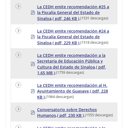
La CEDH emite recomendación #25 a
p
la Fiscalía General del Estado de
d
Sinaloa
( pdf, 246 KB )
(1531 descargas)
f
La CEDH emite recomendación #24 a
p
la Fiscalía General del Estado de
d
Sinaloa
( pdf, 229 KB )
(1518 descargas)
f
La CEDH emite recomendación a la
Secretaría de Educación Pública y
p
Cultura del Estado de Sinaloa
( pdf,
d
f
1.65 MB )
(1759 descargas)
La CEDH emite recomendación al H.
p
Ayuntamiento de Guasave
( pdf, 228
d
KB )
(1964 descargas)
f
Conversatorio sobre Derechos
p
Humanos
( pdf, 230 KB )
(1555 descargas)
d
f