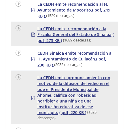
La CEDH emite recomendación al H.
p
Ayuntamiento de Mocorito
( pdf, 249
d
KB )
(1529 descargas)
f
La CEDH emite recomendación a la
p
Fiscalía General del Estado de Sinaloa
(
d
pdf, 273 KB )
(1689 descargas)
f
CEDH Sinaloa emite recomendación al
p
H. Ayuntamiento de Culiacán
( pdf,
d
230 KB )
(2032 descargas)
f
La CEDH emite pronunciamiento con
motivo de la difusión del vídeo en el
que el Presidente Municipal de
Ahome, califica con "obesidad
p
horrible" a una niña de una
d
f
institución educativa de ese
municipio.
( pdf, 220 KB )
(1525
descargas)