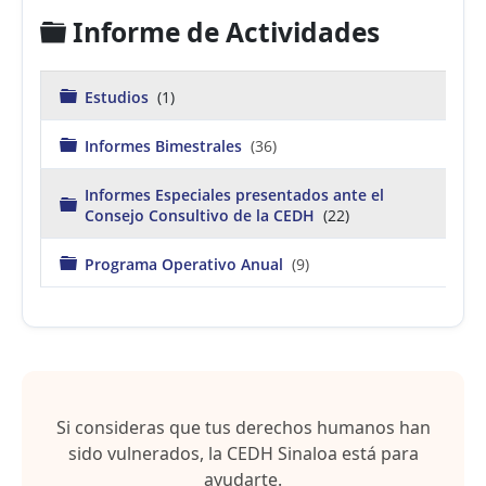
o
C
Informe de Actividades
w
nl
a
o
a
r
C
Estudios
(1)
d
a
se
p
r
le
C
Informes Bimestrales
(36)
ct
p
e
a
e
e
r
d
t
t
Informes Especiales presentados ante el
p
C
a
Consejo Consultivo de la CEDH
(22)
e
a
a
t
r
a
p
C
Programa Operativo Anual
(9)
e
a
t
r
a
p
e
t
a
Si consideras que tus derechos humanos han
sido vulnerados, la CEDH Sinaloa está para
ayudarte.