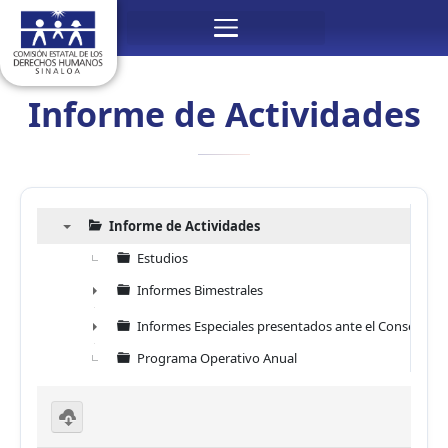
Ir
Menú
al
contenido
Informe de Actividades
Informe de Actividades
▼
Estudios
Informes Bimestrales
►
Informes Especiales presentados ante el Consejo Co
►
Programa Operativo Anual
D