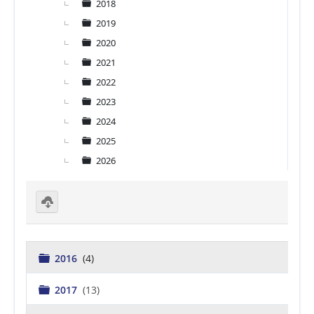
2018
2019
2020
2021
2022
2023
2024
2025
2026
D
o
w
nl
C
2016
(4)
o
a
a
r
d
C
2017
(13)
p
se
a
e
le
r