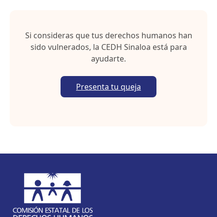
t
a
Si consideras que tus derechos humanos han
sido vulnerados, la CEDH Sinaloa está para
ayudarte.
Presenta tu queja