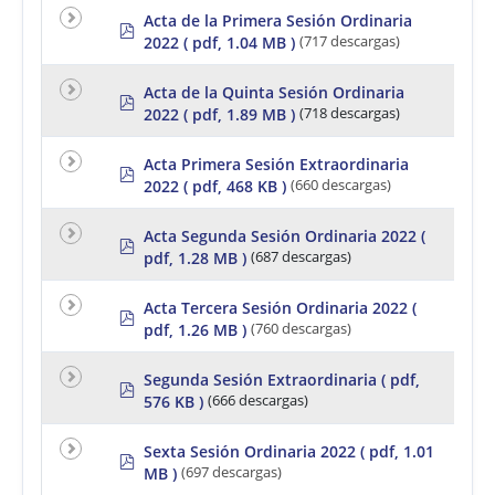
se
Acta de la Primera Sesión Ordinaria
p
le
2022
( pdf, 1.04 MB )
(717 descargas)
ct
d
e
f
d
Acta de la Quinta Sesión Ordinaria
p
2022
( pdf, 1.89 MB )
(718 descargas)
d
f
Acta Primera Sesión Extraordinaria
p
2022
( pdf, 468 KB )
(660 descargas)
d
f
Acta Segunda Sesión Ordinaria 2022
(
p
pdf, 1.28 MB )
(687 descargas)
d
f
Acta Tercera Sesión Ordinaria 2022
(
p
pdf, 1.26 MB )
(760 descargas)
d
f
Segunda Sesión Extraordinaria
( pdf,
p
576 KB )
(666 descargas)
d
f
Sexta Sesión Ordinaria 2022
( pdf, 1.01
p
MB )
(697 descargas)
d
f