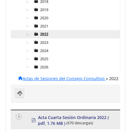
2018
2019
2020
2021
2022
2023
2024
2025
2026
Actas de Sesiones del Consejo Consultivo
»
2022
D
o
w
nl
Acta Cuarta Sesión Ordinaria 2022
(
p
o
pdf, 1.76 MB )
(670 descargas)
d
a
d
f