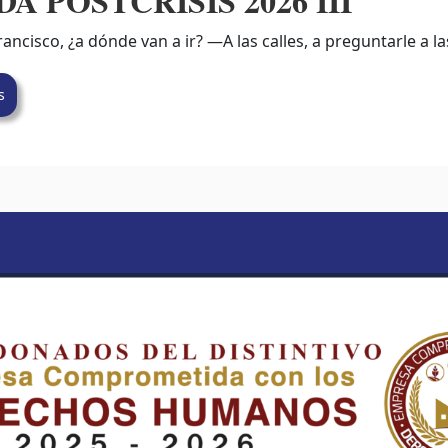
A POSTCRISIS 2026 III
ncisco, ¿a dónde van a ir? —A las calles, a preguntarle a l
s