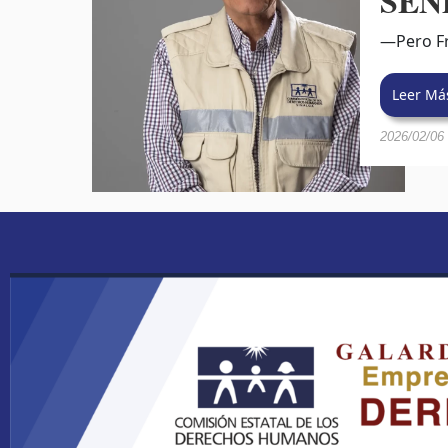
SEND
—Pero Fra
Leer Má
2026/02/06