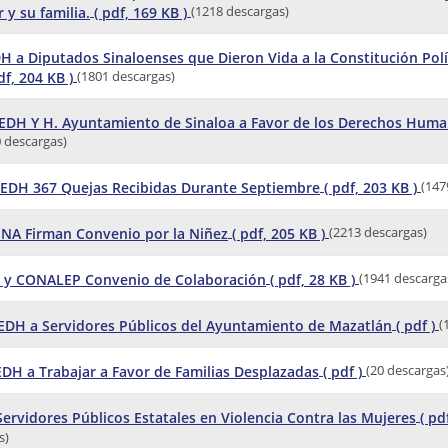
r y su familia.
( pdf, 169 KB )
(1218 descargas)
H a Diputados Sinaloenses que Dieron Vida a la Constitución Polí
df, 204 KB )
(1801 descargas)
EDH Y H. Ayuntamiento de Sinaloa a Favor de los Derechos Hum
 descargas)
CEDH 367 Quejas Recibidas Durante Septiembre
( pdf, 203 KB )
(147
NA Firman Convenio por la Niñez
( pdf, 205 KB )
(2213 descargas)
 y CONALEP Convenio de Colaboración
( pdf, 28 KB )
(1941 descarga
EDH a Servidores Públicos del Ayuntamiento de Mazatlán
( pdf )
(
EDH a Trabajar a Favor de Familias Desplazadas
( pdf )
(20 descargas
Servidores Públicos Estatales en Violencia Contra las Mujeres
( pd
s)