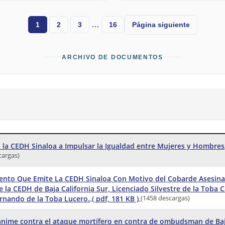
…
Página siguiente
1
2
3
16
ARCHIVO DE DOCUMENTOS
 la CEDH Sinaloa a Impulsar la Igualdad entre Mujeres y Hombres
cargas)
nto Que Emite La CEDH Sinaloa Con Motivo del Cobarde Asesina
e la CEDH de Baja California Sur, Licenciado Silvestre de la Toba
ernando de la Toba Lucero.
( pdf, 181 KB )
(1458 descargas)
nime contra el ataque mortífero en contra de ombudsman de Ba