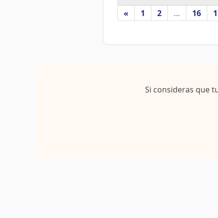
f
«
1
2
…
16
1
Si consideras que t