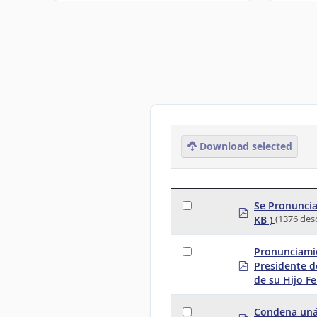
Download selected
Se Pronuncia
p
KB )
(1376 des
d
f
Pronunciamie
p
Presidente d
d
de su Hijo F
f
Condena uná
p