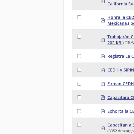
California Su
d
f
Honra la CED
p
Mexicana
( p
d
f
Trabajarán C
p
202 KB )
(1970
d
f
p
Registra La 
d
f
p
CEDH y SIPIN
d
f
p
Firman CEDH
d
f
p
Capacitará C
d
f
p
Exhorta la C
d
f
Capacitan a 
p
(3352 descarga
d