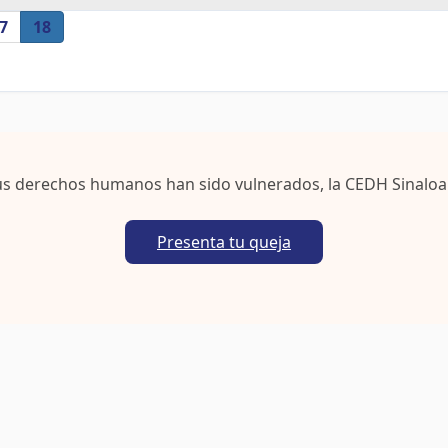
7
18
us derechos humanos han sido vulnerados, la CEDH Sinaloa
Presenta tu queja