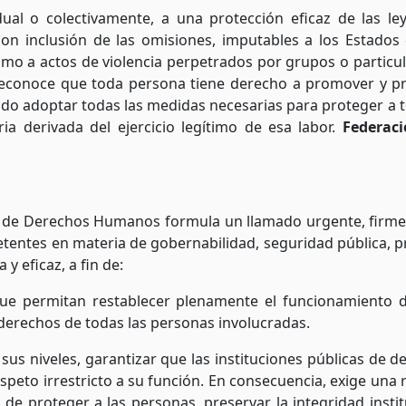
dual o colectivamente, a una protección eficaz de las le
con inclusión de las omisiones, imputables a los Estados
mo a actos de violencia perpetrados por grupos o particula
econoce que toda persona tiene derecho a promover y p
ado adoptar todas las medidas necesarias para proteger a 
ria derivada del ejercicio legítimo de esa labor.
Federac
s de Derechos Humanos formula un llamado urgente, firme 
petentes en materia de gobernabilidad, seguridad pública, pr
y eficaz, a fin de:
ue permitan restablecer plenamente el funcionamiento d
derechos de todas las personas involucradas.
sus niveles, garantizar que las instituciones públicas 
peto irrestricto a su función. En consecuencia, exige una 
de proteger a las personas, preservar la integridad instit