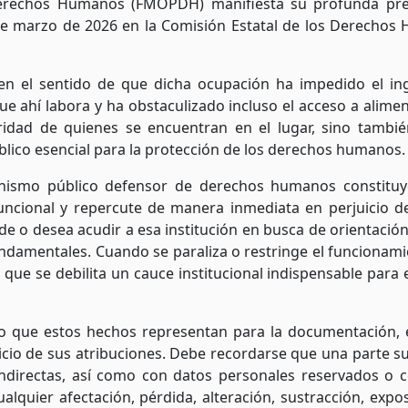
erechos Humanos (FMOPDH) manifiesta su profunda pre
de marzo de 2026 en la Comisión Estatal de los Derechos
 en el sentido de que dicha ocupación ha impedido el in
 que ahí labora y ha obstaculizado incluso el acceso a ali
idad de quienes se encuentran en el lugar, sino tambié
blico esencial para la protección de los derechos humanos.
anismo público defensor de derechos humanos constituye
uncional y repercute de manera inmediata en perjuicio de
cude o desea acudir a esa institución en busca de orientac
undamentales. Cuando se paraliza o restringe el funcionami
ue se debilita un cauce institucional indispensable para el 
sgo que estos hechos representan para la documentación, 
icio de sus atribuciones. Debe recordarse que una parte su
indirectas, así como con datos personales reservados o c
Cualquier afectación, pérdida, alteración, sustracción, exp