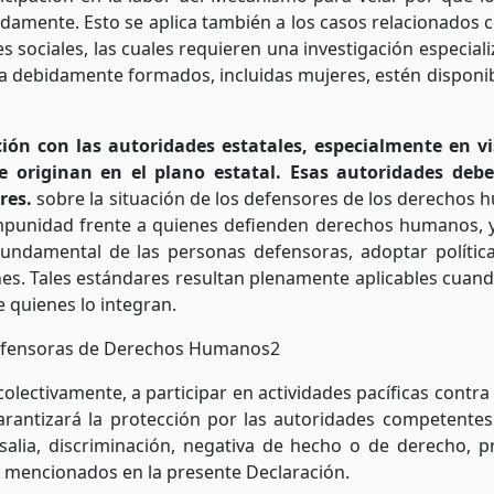
mente. Esto se aplica también a los casos relacionados co
sociales, las cuales requieren una investigación especializ
 debidamente formados, incluidas mujeres, estén disponib
ción con las autoridades estatales, especialmente en v
 originan en el plano estatal. Esas autoridades deb
ores.
sobre la situación de los defensores de los derechos h
e impunidad frente a quienes defienden derechos humanos,
fundamental de las personas defensoras, adoptar polític
ones. Tales estándares resultan plenamente aplicables cuand
 quienes lo integran.
 Defensoras de Derechos Humanos
2
colectivamente, a participar en actividades pacíficas contra
arantizará la protección por las autoridades competentes
salia, discriminación, negativa de hecho o de derecho, p
os mencionados en la presente Declaración.