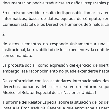
documentación podría traducirse en daños irreparables 
En el mismo sentido, resulta indispensable llamar la at
informáticos, bases de datos, equipos de cómputo, servi
Comisión Estatal de los Derechos Humanos de Sinaloa. L
2
de estos elementos no responde únicamente a una lógi
institucional, la trazabilidad de los expedientes, la conf
con su mandato.
La protesta social, como expresión del ejercicio de lib
embargo, ese reconocimiento no puede extenderse hasta ju
De conformidad con los estándares internacionales des
derechos humanos debe ejercerse en un entorno seguro, l
México, el Relator Especial de las Naciones Unidas
1
1
Informe del Relator Especial sobre la situación de los d
insta a la Procuraduría General a que aproveche su part