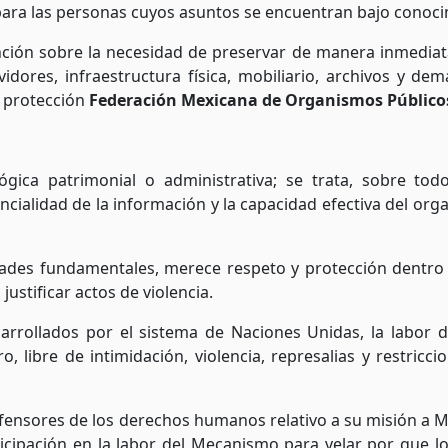
para las personas cuyos asuntos se encuentran bajo conoc
ención sobre la necesidad de preservar de manera inmediata
dores, infraestructura física, mobiliario, archivos y demá
a protección
Federación Mexicana de Organismos Públic
ca patrimonial o administrativa; se trata, sobre todo
idencialidad de la información y la capacidad efectiva del 
ertades fundamentales, merece respeto y protección dentr
stificar actos de violencia.
arrollados por el sistema de Naciones Unidas, la labor d
ibre de intimidación, violencia, represalias y restricci
efensores de los derechos humanos relativo a su misión a Mé
icipación en la labor del Mecanismo para velar por que lo