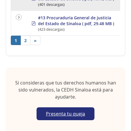
d
(401 descargas)
f
#13 Procuraduria General de justicia
p
del Estado de Sinaloa
( pdf, 29.48 MB )
d
(423 descargas)
f
1
2
»
Si consideras que tus derechos humanos han
sido vulnerados, la CEDH Sinaloa está para
ayudarte.
Presenta tu queja