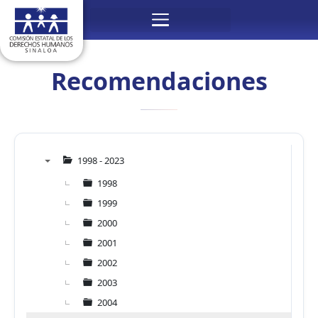
Ir
Menú
al
contenido
Recomendaciones
1998 - 2023
▼
1998
1999
2000
2001
2002
2003
2004