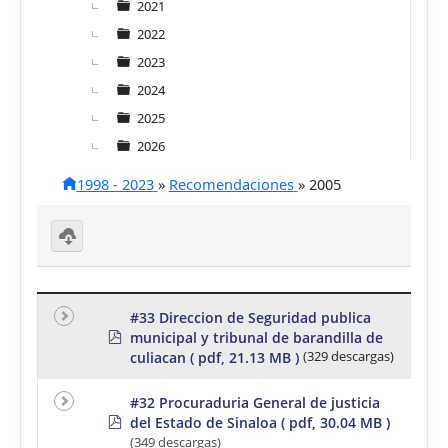
2021
2022
2023
2024
2025
2026
1998 - 2023
»
Recomendaciones
»
2005
D
o
w
nl
#33 Direccion de Seguridad publica
o
p
municipal y tribunal de barandilla de
a
d
d
culiacan
( pdf, 21.13 MB )
(329 descargas)
f
se
le
#32 Procuraduria General de justicia
ct
p
e
del Estado de Sinaloa
( pdf, 30.04 MB )
d
d
(349 descargas)