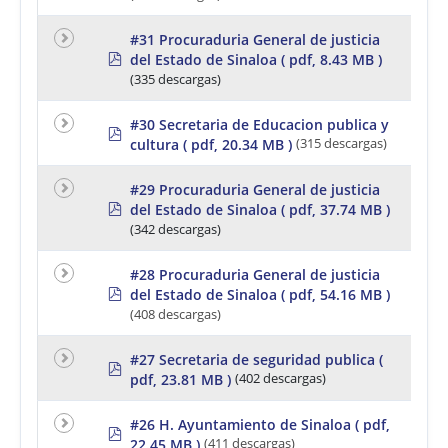
f
#31 Procuraduria General de justicia
p
del Estado de Sinaloa
( pdf, 8.43 MB )
d
(335 descargas)
f
#30 Secretaria de Educacion publica y
p
cultura
( pdf, 20.34 MB )
(315 descargas)
d
f
#29 Procuraduria General de justicia
p
del Estado de Sinaloa
( pdf, 37.74 MB )
d
(342 descargas)
f
#28 Procuraduria General de justicia
p
del Estado de Sinaloa
( pdf, 54.16 MB )
d
(408 descargas)
f
#27 Secretaria de seguridad publica
(
p
pdf, 23.81 MB )
(402 descargas)
d
f
#26 H. Ayuntamiento de Sinaloa
( pdf,
p
22.45 MB )
(411 descargas)
d