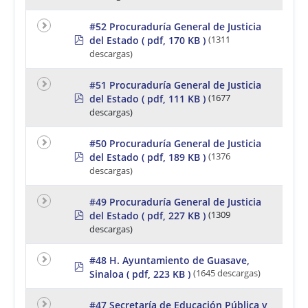
f
#52 Procuraduría General de Justicia
p
del Estado
( pdf, 170 KB )
(1311
d
descargas)
f
#51 Procuraduría General de Justicia
p
del Estado
( pdf, 111 KB )
(1677
d
descargas)
f
#50 Procuraduría General de Justicia
p
del Estado
( pdf, 189 KB )
(1376
d
descargas)
f
#49 Procuraduría General de Justicia
p
del Estado
( pdf, 227 KB )
(1309
d
descargas)
f
#48 H. Ayuntamiento de Guasave,
p
Sinaloa
( pdf, 223 KB )
(1645 descargas)
d
f
#47 Secretaría de Educación Pública y