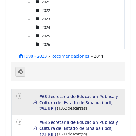
2021
2022
2023
2024
2025
2026
1998 - 2023
»
Recomendaciones
»
2011
D
o
w
nl
#65 Secretaría de Educación Pública y
o
p
Cultura del Estado de Sinaloa
( pdf,
a
d
d
254 KB )
(1362 descargas)
f
se
le
#64 Secretaría de Educación Pública y
ct
p
e
Cultura del Estado de Sinaloa
( pdf,
d
d
175 KB )
(1500 descargas)