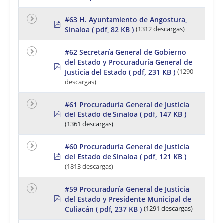
f
#63 H. Ayuntamiento de Angostura,
p
Sinaloa
( pdf, 82 KB )
(1312 descargas)
d
f
#62 Secretaría General de Gobierno
del Estado y Procuraduría General de
p
Justicia del Estado
( pdf, 231 KB )
(1290
d
f
descargas)
#61 Procuraduría General de Justicia
p
del Estado de Sinaloa
( pdf, 147 KB )
d
(1361 descargas)
f
#60 Procuraduría General de Justicia
p
del Estado de Sinaloa
( pdf, 121 KB )
d
(1813 descargas)
f
#59 Procuraduría General de Justicia
p
del Estado y Presidente Municipal de
d
Culiacán
( pdf, 237 KB )
(1291 descargas)
f