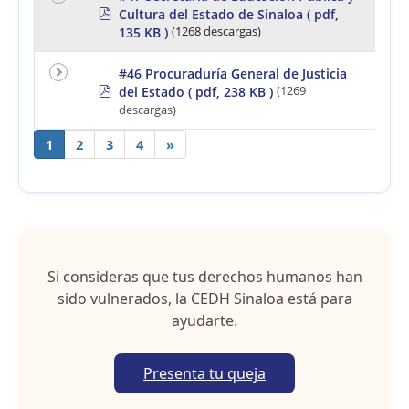
p
Cultura del Estado de Sinaloa
( pdf,
d
135 KB )
(1268 descargas)
f
#46 Procuraduría General de Justicia
p
del Estado
( pdf, 238 KB )
(1269
d
descargas)
f
1
2
3
4
»
Si consideras que tus derechos humanos han
sido vulnerados, la CEDH Sinaloa está para
ayudarte.
Presenta tu queja