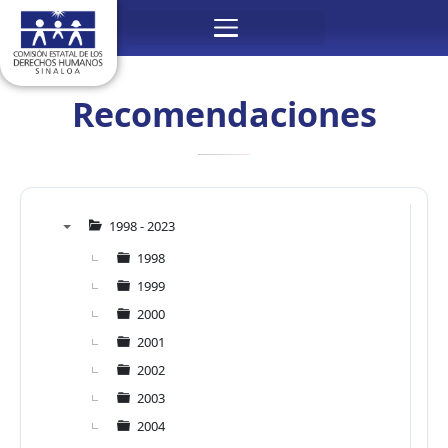
Ir
Menú
al
contenido
Recomendaciones
1998 - 2023
▼
1998
1999
2000
2001
2002
2003
2004