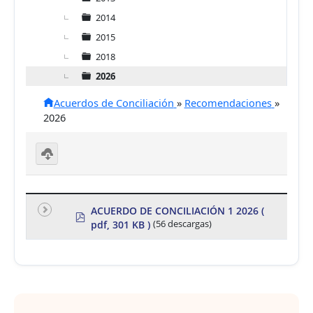
2014
2015
2018
2026
Acuerdos de Conciliación
»
Recomendaciones
»
2026
D
o
w
nl
ACUERDO DE CONCILIACIÓN 1 2026
(
p
o
pdf, 301 KB )
(56 descargas)
d
a
d
f
se
le
ct
e
d