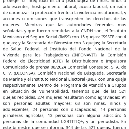
proteger la integridad física o psicológica de niñas, niños o
adolescentes; hostigamiento laboral; acoso laboral; omisión
de garantizar la protección frente a la violencia institucional, y
acciones u omisiones que transgreden los derechos de las
mujeres. Mientras que las autoridades federales más
señaladas y que fueron remitidas a la CNDH son, el Instituto
Mexicano del Seguro Social (IMSS) con 15 quejas; ISSSTE con 4
quejas; y la Secretaría de Bienestar con 3 quejas; la Secretaría
de Salud Federal, el Instituto del Fondo Nacional de la
Vivienda para los Trabajadores (INFONAVIT), la Comisión
Federal de Electricidad (CFE), la Distribuidora e Impulsora
Comunicado de prensa 08/2024 Comercial Conasupo, S. A. de
C. V. (DICONSA), Comisión Nacional de Búsqueda, Secretaría
de Marina y el Instituto Nacional Electoral (INE), con una queja
respectivamente. Dentro del Programa de Atención a Grupos
en Situación de Vulnerabilidad, tenemos que, de las 521
quejas recibidas, 274 mujeres resultaron como agraviadas; 91
son personas adultas mayores; 63 son niñas, niños y
adolescentes; 24 personas con discapacidad; 14 personas
jornaleras agrícolas; 13 personas con alguna adicción; 5
personas de la comunidad LGBTTTIQ+, y un periodista. En
este bimestre que se informa, 344 de las 521 quejas, fueron