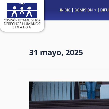
Ir
al
INICIO
COMISIÓN
DIFU
contenido
31 mayo, 2025
Colectivos
de
Búsqueda
y
Familiares