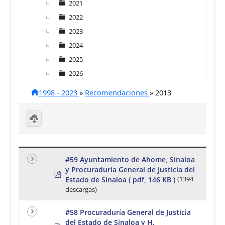
2021
2022
2023
2024
2025
2026
1998 - 2023
»
Recomendaciones
»
2013
D
o
w
nl
#59 Ayuntamiento de Ahome, Sinaloa
o
y Procuraduría General de Justicia del
a
p
d
Estado de Sinaloa
( pdf, 146 KB )
(1394
d
se
f
descargas)
le
ct
e
#58 Procuraduría General de Justicia
d
del Estado de Sinaloa y H.