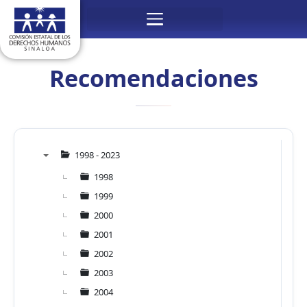
Ir
Menú
al
contenido
Recomendaciones
1998 - 2023
▼
1998
1999
2000
2001
2002
2003
2004