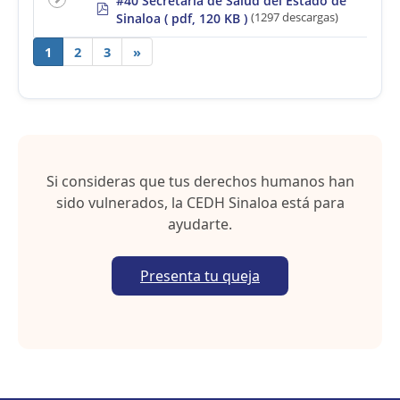
#40 Secretaría de Salud del Estado de
p
Sinaloa
( pdf, 120 KB )
(1297 descargas)
d
f
1
2
3
»
Si consideras que tus derechos humanos han
sido vulnerados, la CEDH Sinaloa está para
ayudarte.
Presenta tu queja