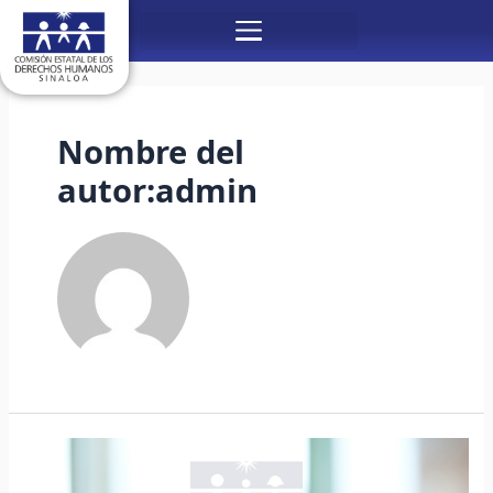
Ir
Menú
al
contenido
Paginación
de
entradas
Nombre del
autor:admin
LA
CEDH