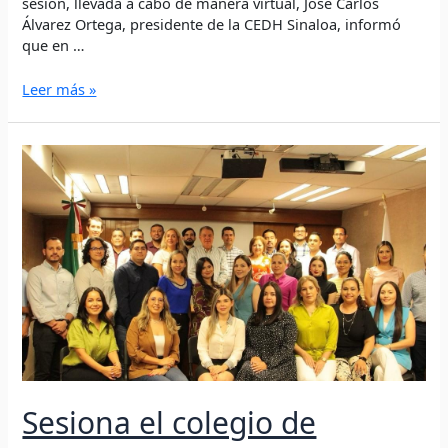
sesión, llevada a cabo de manera virtual, José Carlos
Álvarez Ortega, presidente de la CEDH Sinaloa, informó
que en …
Leer más »
Sesiona
el
colegio
de
visitadores
y
visitadoras
de
la
CEDH
Sesiona el colegio de