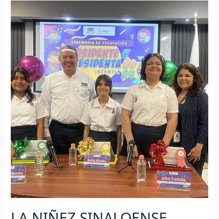
LA
NIÑEZ
SINALOENSE
EXIGE
ESTUDIAR
EN
UN
AMBIENTE
SANO
Y
LIBRE
DE
VIOLENCIA
LA NIÑEZ SINALOENSE