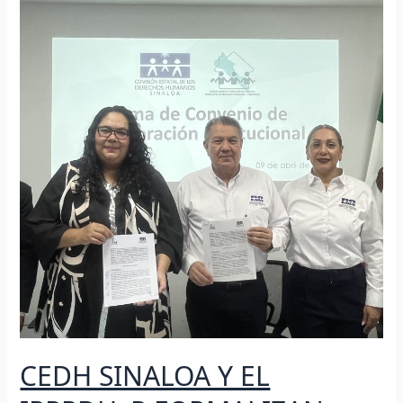
SINALOA
Y
EL
IPPPDHyP
FORMALIZAN
CONVENIO
DE
COLABORACIÓN
CEDH SINALOA Y EL