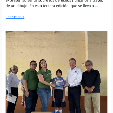
expresen su sentir sobre los derechos humanos a través
de un dibujo. En esta tercera edición, que se lleva a …
Leer más »
LA
CEDH
ENTREGA
PREMIO
A
ESCUELA
GANADORA
DEL
CONCURSO
“PRESIDENTE
O
PRESIDENTA
INFANTIL”