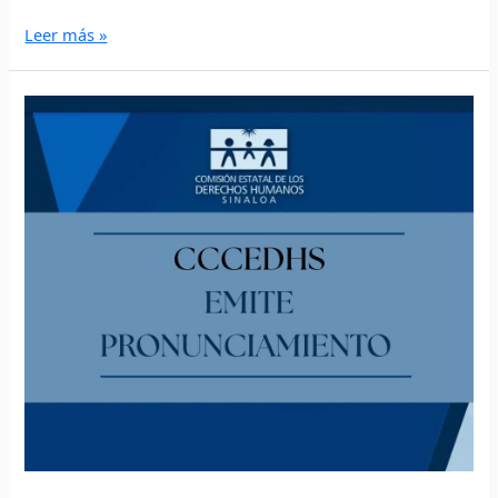
Leer más »
PRONUNCIAMIENTO
DEL
CONSEJO
CONSULTIVO
DE
LA
COMISIÓN
ESTATAL
DE
LOS
DERECHOS
HUMANOS
DEL
ESTADO
DE
SINALOA.