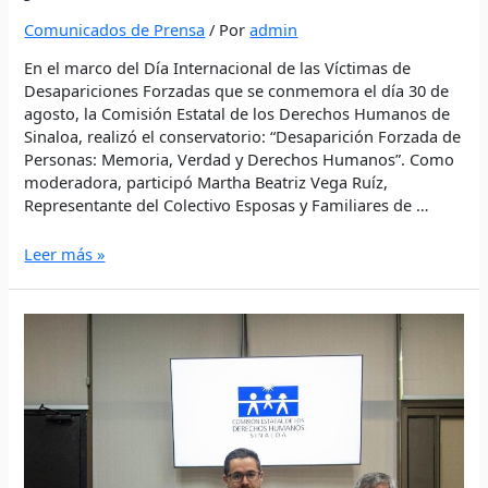
Comunicados de Prensa
/ Por
admin
En el marco del Día Internacional de las Víctimas de
Desapariciones Forzadas que se conmemora el día 30 de
agosto, la Comisión Estatal de los Derechos Humanos de
Sinaloa, realizó el conservatorio: “Desaparición Forzada de
Personas: Memoria, Verdad y Derechos Humanos”. Como
moderadora, participó Martha Beatriz Vega Ruíz,
Representante del Colectivo Esposas y Familiares de …
Leer más »
CEDH
firma
convenio
de
colaboración
con
la
Secretaría