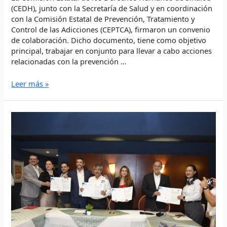
(CEDH), junto con la Secretaría de Salud y en coordinación
con la Comisión Estatal de Prevención, Tratamiento y
Control de las Adicciones (CEPTCA), firmaron un convenio
de colaboración. Dicho documento, tiene como objetivo
principal, trabajar en conjunto para llevar a cabo acciones
relacionadas con la prevención …
Leer más »
CEDH
firma
convenio
de
colaboración
con
FEMECA
y
FEDASIN