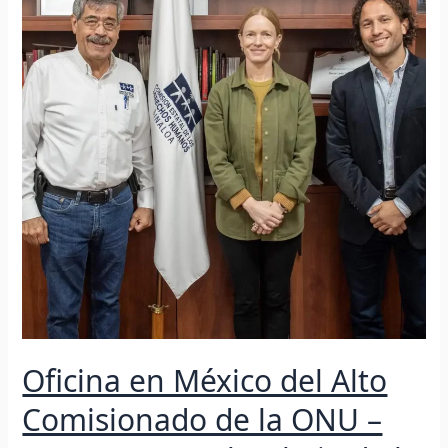
del
Alto
Comisionado
de
la
ONU
–
DH
reconoce
el
trabajo
de
la
CEDH
Sinaloa
Oficina en México del Alto
Comisionado de la ONU –