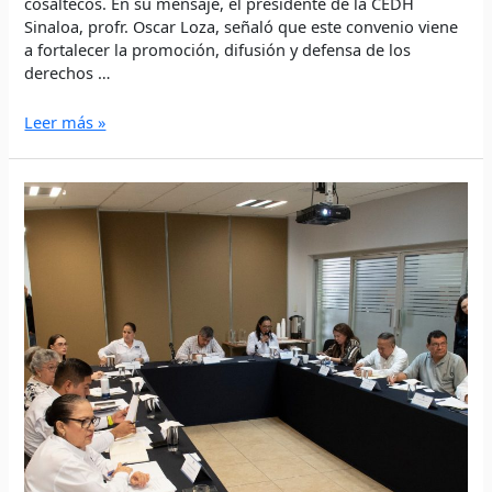
cosaltecos. En su mensaje, el presidente de la CEDH
Sinaloa, profr. Oscar Loza, señaló que este convenio viene
a fortalecer la promoción, difusión y defensa de los
derechos …
Leer más »
Celebra
CCCEDH
Sinaloa
su
Cuarta
Sesión
Ordinaria
del
2025