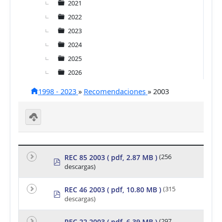
2021
2022
2023
2024
2025
2026
1998 - 2023
»
Recomendaciones
»
2003
D
o
w
nl
REC 85 2003
( pdf, 2.87 MB )
(256
p
o
descargas)
d
a
d
f
se
REC 46 2003
( pdf, 10.80 MB )
(315
p
le
descargas)
ct
d
e
f
d
REC 22 2003
( pdf, 6.39 MB )
(297