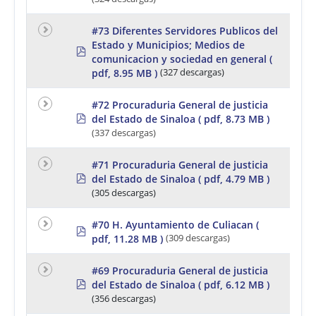
f
#73 Diferentes Servidores Publicos del
Estado y Municipios; Medios de
p
comunicacion y sociedad en general
(
d
f
pdf, 8.95 MB )
(327 descargas)
#72 Procuraduria General de justicia
p
del Estado de Sinaloa
( pdf, 8.73 MB )
d
(337 descargas)
f
#71 Procuraduria General de justicia
p
del Estado de Sinaloa
( pdf, 4.79 MB )
d
(305 descargas)
f
#70 H. Ayuntamiento de Culiacan
(
p
pdf, 11.28 MB )
(309 descargas)
d
f
#69 Procuraduria General de justicia
p
del Estado de Sinaloa
( pdf, 6.12 MB )
d
(356 descargas)
f