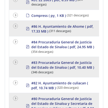
p
descargas)
d
f
P
Compress
( py, 1 KB )
(321 descargas)
r
e
#86 H. Ayuntamiento de Ahome
( pdf,
d
p
e
17.33 MB )
(311 descargas)
d
t
f
e
#84 Procuraduria General de justicia
r
p
del Estado de Sinaloa
( pdf, 24.95 MB )
m
d
i
(354 descargas)
f
n
a
#83 Procuraduria General de justicia
d
p
del Estado de Sinaloa
( pdf, 10.40 MB )
o
d
(346 descargas)
f
#82 H. Ayuntamiento de culiacan
(
p
pdf, 10.74 MB )
(320 descargas)
d
f
#80 Procuraduria General de justicia
del Estado de Sinaloa y Secretaria de
p