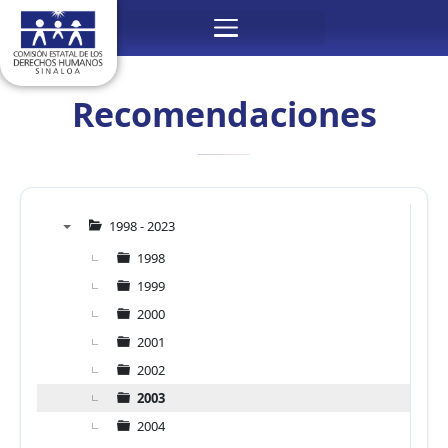
Ir
Menú
al
contenido
Recomendaciones
1998 - 2023
▼
1998
1999
2000
2001
2002
2003
2004