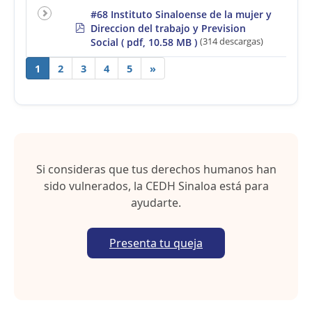
#68 Instituto Sinaloense de la mujer y
p
Direccion del trabajo y Prevision
d
Social
( pdf, 10.58 MB )
(314 descargas)
f
1
2
3
4
5
»
Si consideras que tus derechos humanos han
sido vulnerados, la CEDH Sinaloa está para
ayudarte.
Presenta tu queja