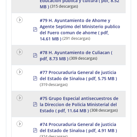
Educacion publica y cultura
( pdf, 8.52
d
f
MB )
(315 descargas)
#79 H. Ayuntamiento de Ahome y
Agente Septimo del Ministerio publico
p
del Fuero comun de ahome
( pdf,
d
f
14.61 MB )
(291 descargas)
#78 H. Ayuntamiento de Culiacan
(
p
pdf, 8.73 MB )
(309 descargas)
d
f
#77 Procuraduria General de justicia
p
del Estado de Sinaloa
( pdf, 5.75 MB )
d
(319 descargas)
f
#75 Grupo Especial antisecuestros de
p
la Direccion de Policia Ministerial del
d
Estado
( pdf, 11.64 MB )
(308 descargas)
f
#74 Procuraduria General de justicia
p
del Estado de Sinaloa
( pdf, 4.91 MB )
d
(324 descargas)